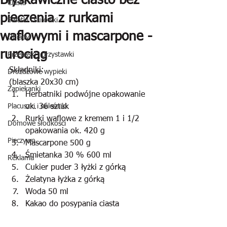
Błyskawiczne ciasto bez
Ciasta
pieczenia z rurkami
Sałatki i surówki
waflowymi i mascarpone -
Obiady
rurociąg
Przekąski i przystawki
Składniki:
Drożdżowe wypieki
(blaszka 20x30 cm)
Zapiekanki
Herbatniki podwójne opakowanie 
Placuszki i naleśniki
ok. 36 sztuk
Rurki waflowe z kremem 1 i 1/2 
Domowe słodkości
opakowania ok. 420 g
Pieczywo
Mascarpone 500 g
Śmietanka 30 % 600 ml 
Reklama
Cukier puder 3 łyżki z górką
Żelatyna łyżka z górką 
Woda 50 ml
Kakao do posypania ciasta