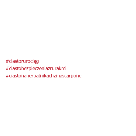
#ciastorurociąg
#ciastobezpieczeniazrurakmi
#ciastonaherbatnikachzmascarpone