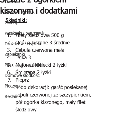
Śledzie z ogórkiem
Ciasta
kiszonym i dodatkami
Sałatki i surówki
Składniki:
Obiady
Przekąski i przystawki
Filety śledziowa 500 g
Ogórki kiszone 3 średnie
Drożdżowe wypieki
Cebula czerwona mała
Zapiekanki
Jajka 3
Placuszki i naleśniki
Majonez Kielecki 2 łyżki
Śmietana 2 łyżki
Domowe słodkości
Pieprz
Pieczywo
+ do dekoracji: garść posiekanej 
cebuli czerwonej ze szczypiorkiem, 
Reklama
pół ogórka kiszonego, mały filet 
śledziowy 