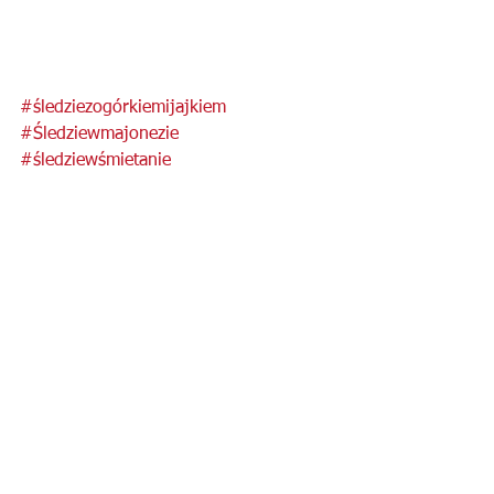
#śledziezogórkiemijajkiem
#Śledziewmajonezie
#śledziewśmietanie