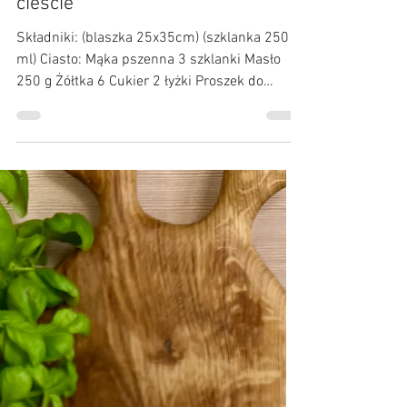
Kulinarne Przygody :)
1 lut
Szarlotka z bezą na kruchym
cieście
Składniki: (blaszka 25x35cm) (szklanka 250
ml) Ciasto: Mąka pszenna 3 szklanki Masło
250 g Żółtka 6 Cukier 2 łyżki Proszek do
pieczenia 2 łyżeczki Beza: Białka 6 Cukier
szklanka Mąka ziemniaczana łyżka Owoce:
Jabłka 2kg (waga obranych) Cukier 3 łyżki
Cynamon 2 łyżeczki Budyń bez cukru 40g
Przygotowanie: Obrane jabłka zetrzeć na
tarce, przełożyć do garnka, dosłodzić wg
uznania, jeśli jabłka są kwaśne dodać więcej
cukru. Jabłka prażyć ok 20 minut, do czasu
odparowania soku, na