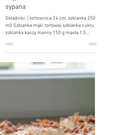
Kulinarne Przygody :)
17 maj 2020
Najprostsza szarlotka - szarlotka
sypana
Składniki: ( tortownica 24 cm, szklanka 250
ml) Szklanka mąki tortowej szklanka cukru
szklanka kaszy manny 150 g masła 1,5
pełnej...