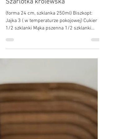
20 maj
Szarlotka królewska
(forma 24 cm, szklanka 250ml) Biszkopt:
Jajka 3 ( w temperaturze pokojowej) Cukier
1/2 szklanki Mąka pszenna 1/2 szklanki
Mąka ziemniaczana łyżka z górką Warstwa
jabłkowa: Jabłka prażone słoik Galaretka
cytrynowa 2 Woda 500 ml Warstwa
śmietanowa: Śmietanka 30% 200 ml Cukier
puder 2 łyżki Mascarpone 250 g
Przygotowanie: Jajka powinny być w
temperaturze pokojowej. Białka ubijamy, gdy
zaczną się pienić dodajmy cukier patiami
łyżka po łyżce. Po każdym dodaniu łyżki cukry
miksujem