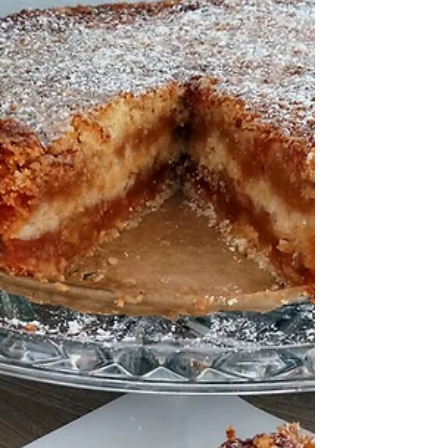
Składniki: (szklanka 250 ml) (blaszka 25x35)
Ciasto: Mąka pszenna 4 szklanki Masło 200 g
Smalec łyżka Jajka 3 Śmietana 18 % 2 łyżki...