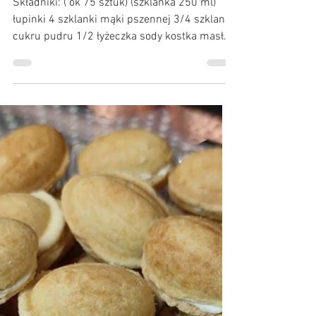
22 maj 2021
Orzeszki z kremem budyniowym
Składniki: ( ok 75 sztuk) (szklanka 250 ml)
łupinki 4 szklanki mąki pszennej 3/4 szklanki
cukru pudru 1/2 łyżeczka sody kostka masła
200...