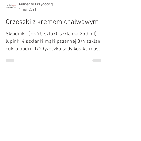
Kulinarne Przygody :)
1 maj 2021
Orzeszki z kremem chałwowym
Składniki: ( ok 75 sztuk) (szklanka 250 ml)
łupinki 4 szklanki mąki pszennej 3/4 szklanki
cukru pudru 1/2 łyżeczka sody kostka masła
200...