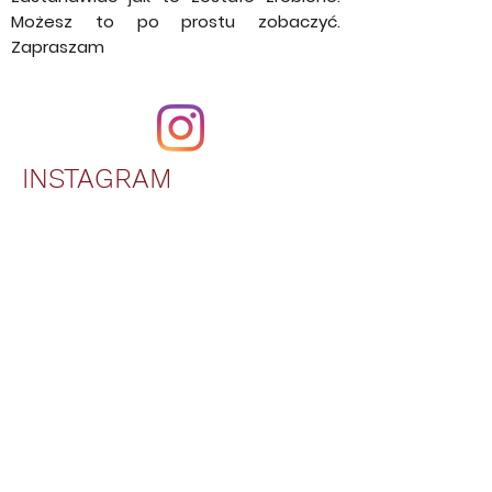
z pasją. Zobacz jak Kulinarne przygody
rozwija się na YouTube gdzie możesz
obejrzeć filmy z przepisami krok po
kroku. Wszystkie przepisy tworzone na
tej stronie są wykonane w postaci
wideo bloga. Teraz nie musisz się
zastanawiać jak to zostało zrobione.
Możesz to po prostu zobaczyć.
Zapraszam
INSTAGRAM