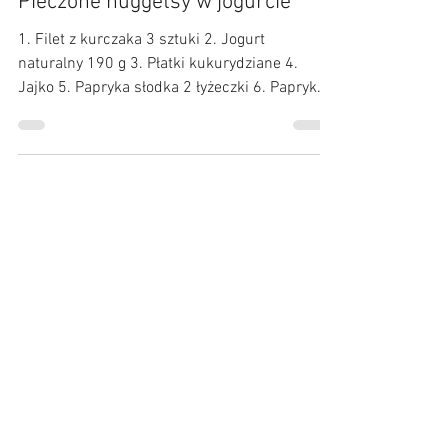
Kulinarne Przygody :)
31 mar 2020
Pieczone nuggetsy w jogurcie
1. Filet z kurczaka 3 sztuki 2. Jogurt
naturalny 190 g 3. Płatki kukurydziane 4.
Jajko 5. Papryka słodka 2 łyżeczki 6. Papryka
ostra 1...