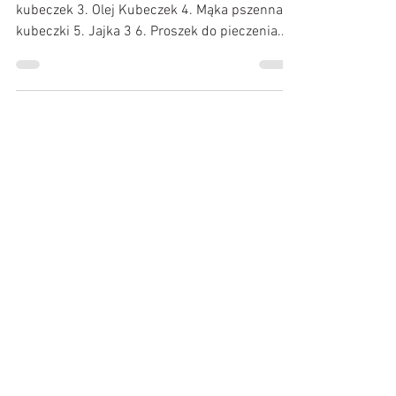
Kubeczkowe ciasto z owocami
1. Jogurt naturalny kubeczek 200 g 2. Cukier
kubeczek 3. Olej Kubeczek 4. Mąka pszenna 3
kubeczki 5. Jajka 3 6. Proszek do pieczenia...