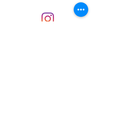
wideo bloga. Teraz nie musisz się
zastanawiać jak to zostało zrobione.
Możesz to po prostu zobaczyć.
Zapraszam
INSTAGRAM