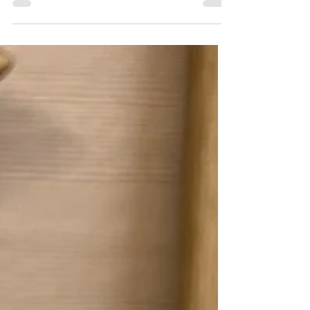
ziemniaczanej * 3/4 szklanki cukru * 1/2
szklanki oleju...