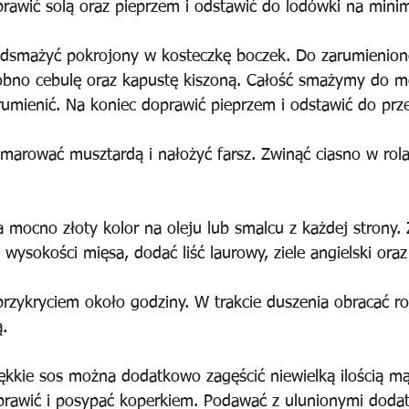
prawić solą oraz pieprzem i odstawić do lodówki na min
odsmażyć pokrojony w kosteczkę boczek. Do zarumienio
obno cebulę oraz kapustę kiszoną. Całość smażymy do m
rumienić. Na koniec doprawić pieprzem i odstawić do prz
marować musztardą i nałożyć farsz. Zwinąć ciasno w rola
 mocno złoty kolor na oleju lub smalcu z każdej strony. 
ysokości mięsa, dodać liść laurowy, ziele angielski oraz
rzykryciem około godziny. W trakcie duszenia obracać ro
.
ękkie sos można dodatkowo zagęścić niewielką ilością mą
prawić i posypać koperkiem. Podawać z ulunionymi dodat