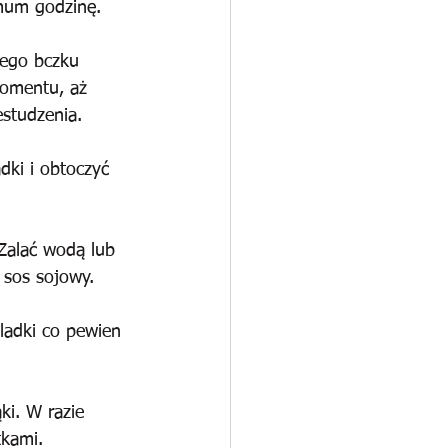
imum godzinę.
nego bczku 
omentu, aż 
estudzenia.
dki i obtoczyć 
Zalać wodą lub 
 sos sojowy.
ladki co pewien 
ki. W razie 
kami. 