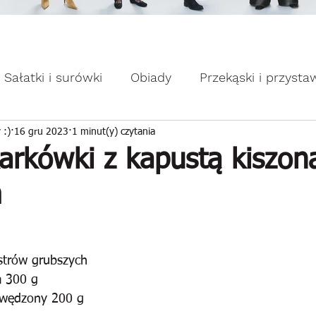
omocje dla Ciebie WEEKDAY.
ebie WEEKDAY.
Sałatki i surówki
Obiady
Przekąski i przysta
apiekanki
Placuszki i naleśniki
Domowe słodk
 :)
16 gru 2023
1 minut(y) czytania
arkówki z kapustą kiszoną
m
strów grubszych
a 300 g
 wędzony 200 g