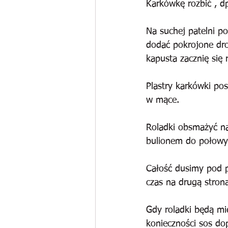
Karkówkę rozbić , d
Na suchej patelni p
dodać pokrojone dr
kapusta zacznię się 
Plastry karkówki pos
w mące.
Roladki obsmażyć na
bulionem do połowy w
Całość dusimy pod p
czas na drugą stroną
Gdy roladki będą mi
konieczności sos do