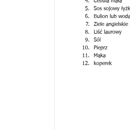
Cebula mała
Sos sojowy łyżk
Bulion lub wod
Ziele angielskie
Liść laurowy
Sól
Pieprz
Mąka
koperek