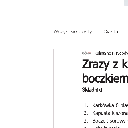
Moda, styl, ubrania i pr
Moda, styl, ubrania i promocje dla Ci
Wszystkie posty
Ciasta
Drożdżowe wypieki
Z
Kulinarne Przygody
Zrazy z k
boczkie
Reklama
Składniki:
Karkówka 6 pla
Kapusta kiszon
Boczek surowy