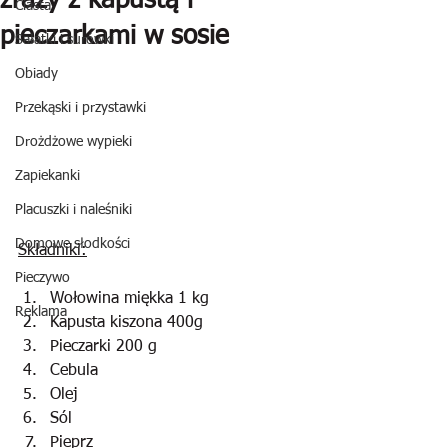
zrazy z kapustą i
Ciasta
pieczarkami w sosie
Sałatki i surówki
Obiady
Przekąski i przystawki
Drożdżowe wypieki
Zapiekanki
Placuszki i naleśniki
Domowe słodkości
Składniki:
Pieczywo
Wołowina miękka 1 kg 
Reklama
Kapusta kiszona 400g
Pieczarki 200 g
Cebula
Olej
Sól
Pieprz