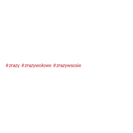
#zrazy
#zrazywołowe
#zrazywsosie