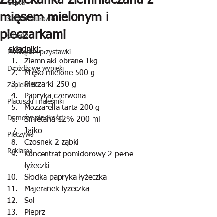
Zapiekanka ziemniaczana z
Ciasta
mięsem mielonym i
Sałatki i surówki
pieczarkami
Obiady
składniki:
Przekąski i przystawki
Ziemniaki obrane 1kg
Drożdżowe wypieki
Mięso mielone 500 g
Pieczarki 250 g
Zapiekanki
Papryka czerwona
Placuszki i naleśniki
Mozzarella tarta 200 g
Domowe słodkości
Śmietana 12% 200 ml
Jajko
Pieczywo
Czosnek 2 ząbki
Reklama
Koncentrat pomidorowy 2 pełne 
łyżeczki
Słodka papryka łyżeczka
Majeranek łyżeczka
Sól
Pieprz