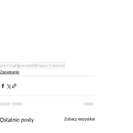
ziemniaki
pieczarki
mięso mielone
Zapiekanki
Zobacz wszystkie
Ostatnie posty