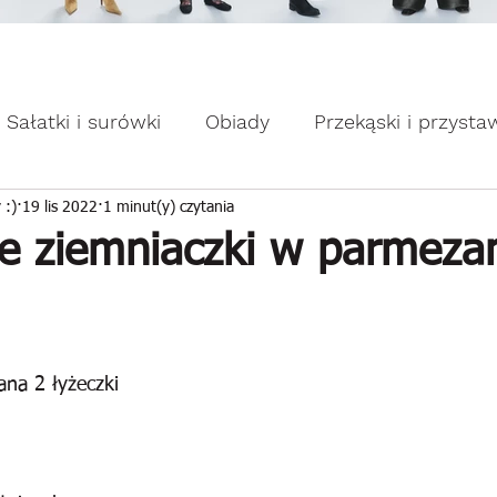
omocje dla Ciebie WEEKDAY.
ebie WEEKDAY.
Sałatki i surówki
Obiady
Przekąski i przysta
apiekanki
Placuszki i naleśniki
Domowe słodk
 :)
19 lis 2022
1 minut(y) czytania
e ziemniaczki w parmeza
na 2 łyżeczki