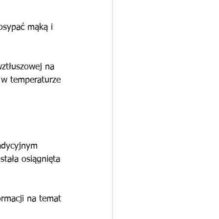
osypać mąką i 
wztłuszowej na 
u w temperaturze 
radycyjnym 
stała osiągnięta 
ormacji na temat 