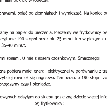
mniaki pokroić w łódeczki. 
yprawami, polać po ziemniakach i wymieszać. Na koniec p
.
damy na papier do pieczenia. Pieczemy we frytkownicy b
peraturze 190 stopni przez ok. 25 minut lub w piekarnik
. 35-40 minut. 
ymi sosami. U mie z sosem czosnkowym. Smacznego!
zna pobiera mniej energii elektrycznej w porównaniu z t
zybciej rownież się nagrzewa. Temperatura 190 stopni zo
przędzamy czas i pieniądze. 
sowanych odsyłam do sklepu gdzie znajdziecie więcej inf
tej frytkownicy: 