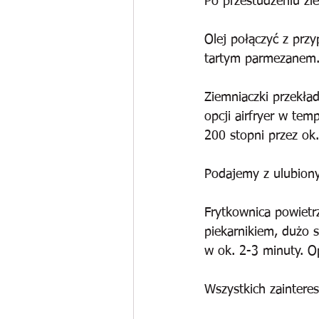
Po przestudzeniu zie
Olej połączyć z prz
tartym parmezanem
Ziemniaczki przekła
opcji airfryer w tem
200 stopni przez ok
Podajemy z ulubion
Frytkownica powietr
piekarnikiem, dużo s
w ok. 2-3 minuty. O
Wszystkich zaintere