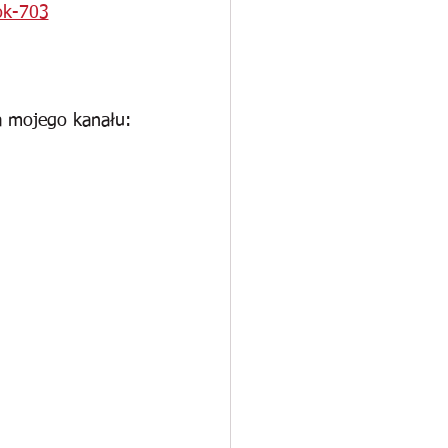
ok-703
a mojego kanału: