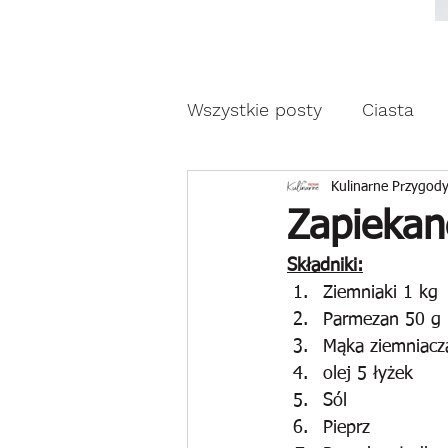
Moda, styl, ubrania i pr
Moda, styl, ubrania i promocje dla Ci
Wszystkie posty
Ciasta
Drożdżowe wypieki
Z
Kulinarne Przygody
Zapiekan
Składniki:
Reklama
Ziemniaki 1 kg
Parmezan 50 g
Mąka ziemniacza
olej 5 łyżek
Sól
Pieprz