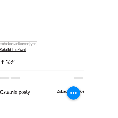
sałatka
wielkanoc
ryba
Sałatki i surówki
Zobacz wszystkie
Ostatnie posty