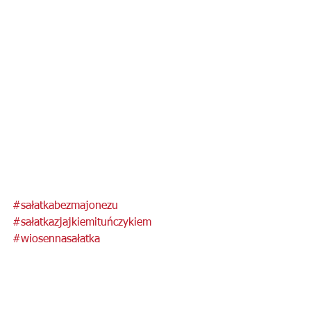
#sałatkabezmajonezu
#sałatkazjajkiemituńczykiem
#wiosennasałatka