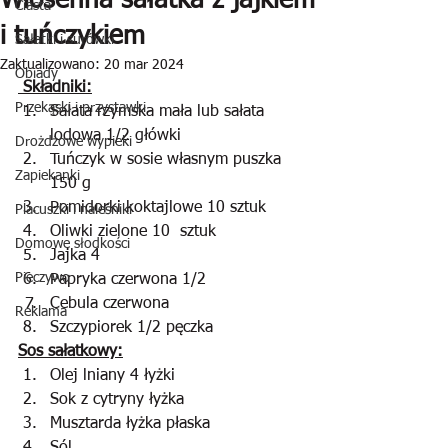
Wiosenna sałatka z jajkiem
Ciasta
i tuńczykiem
Sałatki i surówki
Zaktualizowano:
20 mar 2024
Obiady
 Składniki:
Przekąski i przystawki
Sałata rzymska mała lub sałata 
lodowa 1/2 główki
Drożdżowe wypieki
Tuńczyk w sosie własnym puszka 
Zapiekanki
150 g
Pomidorki koktajlowe 10 sztuk
Placuszki i naleśniki
Oliwki zielone 10  sztuk
Domowe słodkości
Jajka 4
Pieczywo
Papryka czerwona 1/2
Cebula czerwona
Reklama
Szczypiorek 1/2 pęczka
Sos sałatkowy:
Olej lniany 4 łyżki
Sok z cytryny łyżka
Musztarda łyżka płaska 