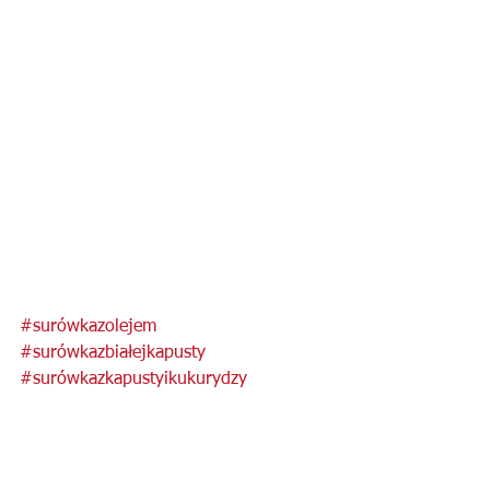
#surówkazolejem
#surówkazbiałejkapusty
#surówkazkapustyikukurydzy