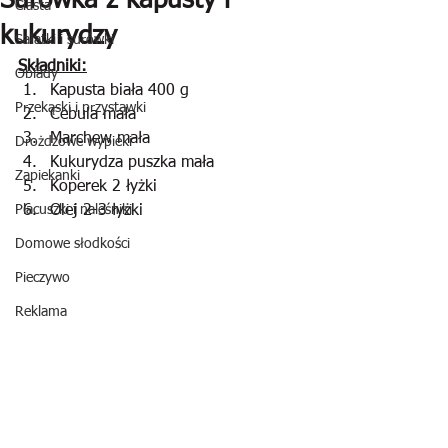
Surówka z kapusty i
Ciasta
kukurydzy
Sałatki i surówki
Składniki:
Obiady
Kapusta biała 400 g
Przekąski i przystawki
Cebula mała
Marchew mała
Drożdżowe wypieki
Kukurydza puszka mała
Zapiekanki
Koperek 2 łyżki
Placuszki i naleśniki
Olej 2-3 łyżki 
Domowe słodkości
Pieczywo
Reklama