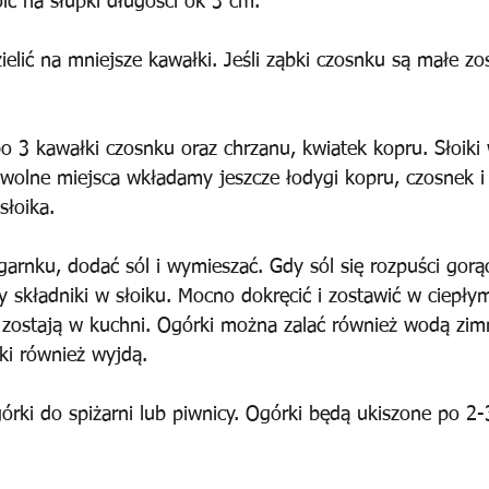
ić na słupki długości ok 3 cm.
elić na mniejsze kawałki. Jeśli ząbki czosnku są małe zo
o 3 kawałki czosnku oraz chrzanu, kwiatek kopru. Słoiki
wolne miejsca wkładamy jeszcze łodygi kopru, czosnek i
słoika.
rnku, dodać sól i wymieszać. Gdy sól się rozpuści gorą
ły składniki w słoiku. Mocno dokręcić i zostawić w ciepł
e zostają w kuchni. Ogórki można zalać również wodą zim
ki również wyjdą.
rki do spiżarni lub piwnicy. Ogórki będą ukiszone po 2-