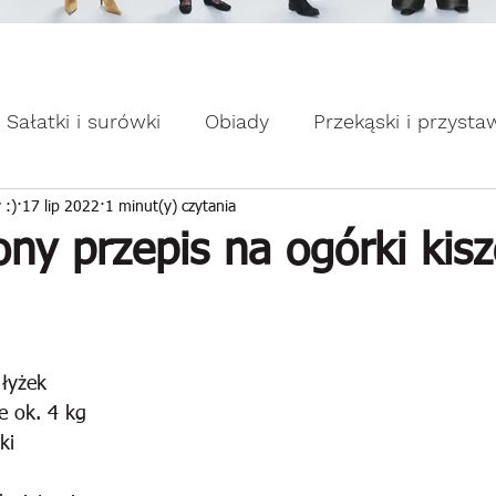
omocje dla Ciebie WEEKDAY.
ebie WEEKDAY.
Sałatki i surówki
Obiady
Przekąski i przysta
apiekanki
Placuszki i naleśniki
Domowe słodk
 :)
17 lip 2022
1 minut(y) czytania
ny przepis na ogórki kis
 łyżek
e ok. 4 kg
ki