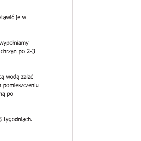
stawić je w 
 wypełniamy 
 chrzan po 2-3 
cą wodą zalać 
ym pomieszczeniu 
ną po 
3 tygodniach. 