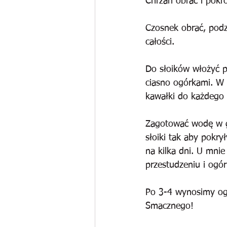
Chrzan obrać i pokro
Czosnek obrać, podzi
całości.
Do słoików włożyć p
ciasno ogórkami. W 
kawałki do każdego 
Zagotować wodę w ga
słoiki tak aby pokry
na kilka dni. U mni
przestudzeniu i ogór
Po 3-4 wynosimy ogó
Smacznego!