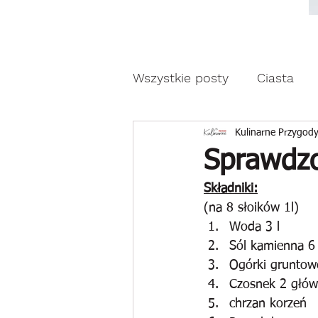
Moda, styl, ubrania i pr
Moda, styl, ubrania i promocje dla Ci
Wszystkie posty
Ciasta
Drożdżowe wypieki
Z
Kulinarne Przygody
Sprawdzo
Składniki:
Reklama
(na 8 słoików 1l)
Woda 3 l
Sól kamienna 6
Ogórki gruntow
Czosnek 2 głów
chrzan korzeń