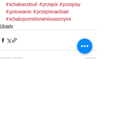
#schabwcebuli
#przepis
#przepisy
#gotowanie
#przepisnaobiad
#schabzpomidoramisuszonymi
Obiady
Zobacz wszystkie
Ostatnie posty