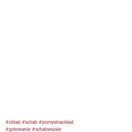
#obiad
#schab
#pomyslnaobiad
#gotowanie
#schabwsosie