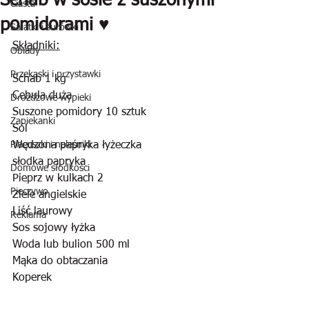
Schab w sosie z suszonymi
Ciasta
pomidorami ♥️
Sałatki i surówki
Składniki:
Obiady
Przekąski i przystawki
Schab 1 kg
Cebula duża
Drożdżowe wypieki
Suszone pomidory 10 sztuk
Zapiekanki
Sól 
Placuszki i naleśniki
Wędzona papryka łyżeczka
słodka papryka
Domowe słodkości
Pieprz w kulkach 2
Pieczywo
Ziele angielskie
Liść laurowy
Reklama
Sos sojowy łyżka
Woda lub bulion 500 ml
Mąka do obtaczania
Koperek