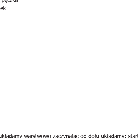
 pęczka
żek
 układamy warstwowo zaczynając od dołu układamy: start