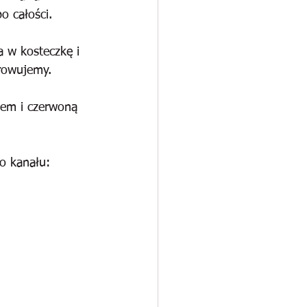
o całości.
a w kosteczkę i 
rowujemy. 
iem i czerwoną 
o kanału: