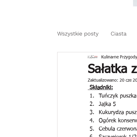
Moda, styl, ubrania i pr
Moda, styl, ubrania i promocje dla Ci
Wszystkie posty
Ciasta
Drożdżowe wypieki
Z
Kulinarne Przygody
Sałatka 
Zaktualizowano:
20 cze 2
Reklama
 Składniki:
Tuńczyk puszka
Jajka 5
Kukurydza pusz
Ogórek konserw
Cebula czerwon