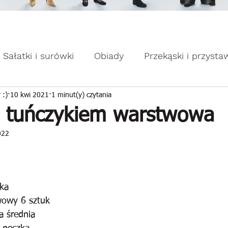
omocje dla Ciebie WEEKDAY.
ebie WEEKDAY.
Sałatki i surówki
Obiady
Przekąski i przysta
apiekanki
Placuszki i naleśniki
Domowe słodk
 :)
10 kwi 2021
1 minut(y) czytania
z tuńczykiem warstwowa
022
ka
owy 6 sztuk
a średnia