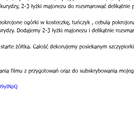
ukurydzy, 2-3 łyżki majonezu do rozsmarować delikatnie p
pokrojone ogórki w kosteczkę, tuńczyk , cebula pokrojon
urydzy. Dodajemy 2-3 łyżki majonezu i delikatnie rozsma
 starte żółtka. Całość dekorujemy posiekanym szczypiork
ania filmu z przygotowań oraz do subskrybowania mojeg
pl9yINpQ