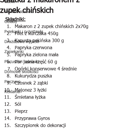
Sałatka z makaronem z
Ciasta
zupek chińskich
Sałatki i surówki
Składniki:
Obiady
Makaron z 2 zupek chińskich 2x70g
Przekąski i przystawki
Filet z kurczaka 450g
Kapusta pekińska 300 g
Drożdżowe wypieki
Papryka czerwona 
Zapiekanki
Papryka zielona mała
Placuszki i naleśniki
Por jasna część 60 g
Ogórki konserwowe 4 średnie
Domowe słodkości
Kukurydza puszka
Pieczywo
Czosnek 2 ząbki
Majonez 3 łyżki
Reklama
Śmietana łyżka
Sól
Pieprz
Przyprawa Gyros
Szczypiorek do dekoracji