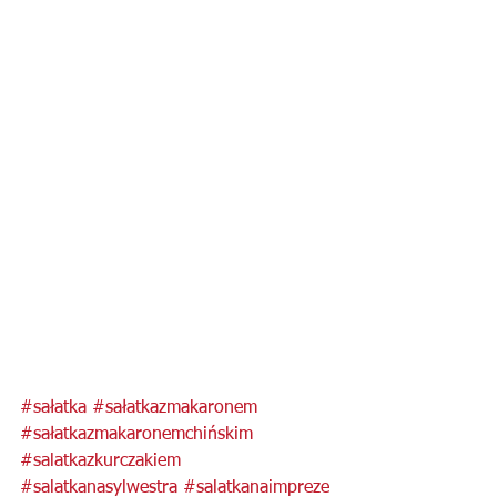
#sałatka
#sałatkazmakaronem
#sałatkazmakaronemchińskim
#salatkazkurczakiem
#salatkanasylwestra
#salatkanaimpreze