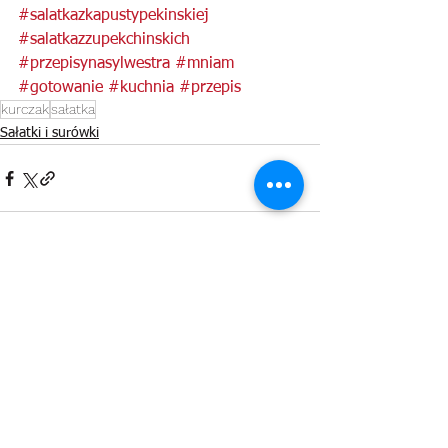
#salatkazkapustypekinskiej
#salatkazzupekchinskich
#przepisynasylwestra
#mniam
#gotowanie
#kuchnia
#przepis
kurczak
sałatka
Sałatki i surówki
Zobacz wszystkie
Ostatnie posty