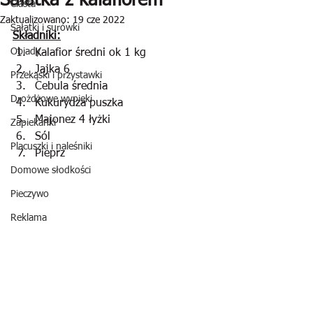
Sałatka z kalafiorem
Ciasta
Zaktualizowano:
19 cze 2022
Sałatki i surówki
Składniki:
Obiady
Kalafior średni ok 1 kg
Jajka 6
Przekąski i przystawki
Cebula średnia
Drożdżowe wypieki
Kukurydza puszka
Majonez 4 łyżki
Zapiekanki
Sól
Placuszki i naleśniki
Pieprz
Domowe słodkości
Pieczywo
Reklama