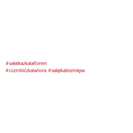
#sałatkazkalafiorem
#cozrobićzkalariora
#sałątkabezmięsa