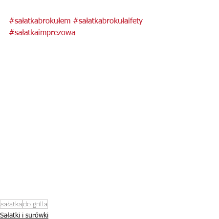
#sałatkabrokułem
#sałatkabrokułaifety
#sałatkaimprezowa
sałatka
do grilla
Sałatki i surówki