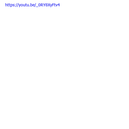
https://youtu.be/_0RY8XyFtv4