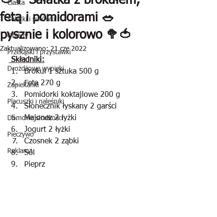
🍅🥦 Sałatka z brokułem,
Ciasta
fetą i pomidorami 🥗
Sałatki i surówki
pysznie i kolorowo 🥦🍅
Obiady
Zaktualizowano:
21 cze 2022
Przekąski i przystawki
 Składniki:
Drożdżowe wypieki
Brokuł 1 sztuka 500 g
Feta 270 g
Zapiekanki
Pomidorki koktajlowe 200 g
Placuszki i naleśniki
Słonecznik łyskany 2 garści
Majonez 2 łyżki
Domowe słodkości
Jogurt 2 łyżki
Pieczywo
Czosnek 2 ząbki
Reklama
Sól
Pieprz