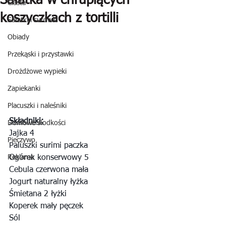
Sałatka w chrupiących
Ciasta
koszyczkach z tortilli
Sałatki i surówki
Obiady
Przekąski i przystawki
Drożdżowe wypieki
Zapiekanki
Placuszki i naleśniki
Składniki:
Domowe słodkości
Jajka 4
Pieczywo
Paluszki surimi paczka
Ogórek konserwowy 5
Reklama
Cebula czerwona mała
Jogurt naturalny łyżka
Śmietana 2 łyżki
Koperek mały pęczek
Sól