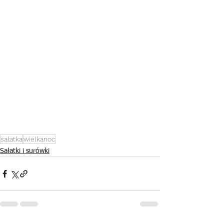
sałatka
wielkanoc
Sałatki i surówki