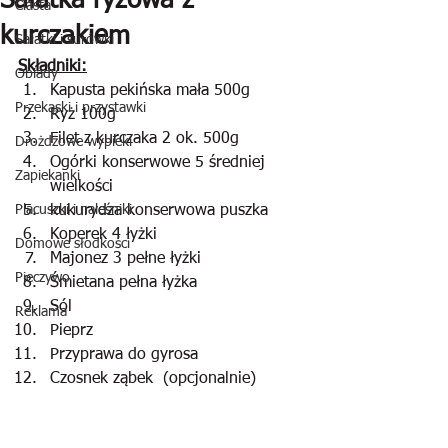
Sałatka ryżowa z
Ciasta
kurczakiem
Sałatki i surówki
Składniki:
Obiady
Kapusta pekińska mała 500g
Przekąski i przystawki
Ryż 100g
Filet z kurczaka 2 ok. 500g
Drożdżowe wypieki
Ogórki konserwowe 5 średniej 
Zapiekanki
wielkości
Placuszki i naleśniki
kukurydza konserwowa puszka
Koperek 4 łyżki
Domowe słodkości
Majonez 3 pełne łyżki
Pieczywo
Śmietana pełna łyżka
Sól
Reklama
Pieprz
Przyprawa do gyrosa 
Czosnek ząbek  (opcjonalnie)