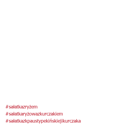
#sałatkazryżem
#sałatkaryżowazkurczakiem
#sałatkazkpaustypekińskiejikurczaka