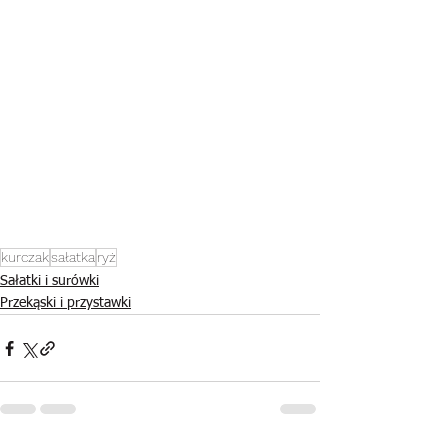
kurczak
sałatka
ryż
Sałatki i surówki
Przekąski i przystawki