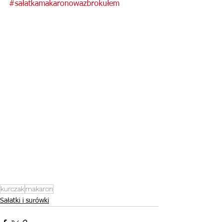
#sałatkamakaronowazbrokułem
kurczak
makaron
Sałatki i surówki