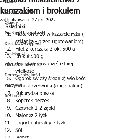
Sałatka makaronowa z
Ciasta
kurczakiem i brokułem
Sałatki i surówki
Zaktualizowano:
27 gru 2022
Obiady
Składniki:
Przekąski i przystawki
Makaron orzo w kształcie ryżu ( 
szklanka - przed ugotowaniem)
Drożdżowe wypieki
Filet z kurczaka 2 ok. 500 g
Zapiekanki
Brokuł 500 g
Papryka czerwona średniej 
Placuszki i naleśniki
wielkości
Domowe słodkości
Ogórek świeży średniej wielkości
Pieczywo
Cebula czerwona (opcjonalnie)
Kukurydza puszka
Reklama
Koperek pęczek
Czosnek 1-2 ząbki
Majonez 2 łyżki
Jogurt naturalny 3 łyżki
Sól