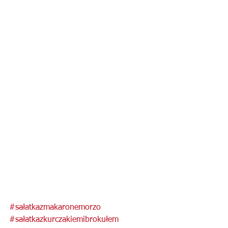
#sałatkazmakaronemorzo
#sałatkazkurczakiemibrokułem