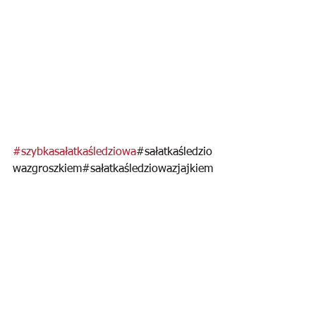
#szybkasałatkaśledziowa
#sałatkaśledzio
wazgroszkiem#sałatkaśledziowazjajkiem