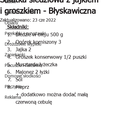
Sałatka śledziowa z jajkiem
Ciasta
i groszkiem - Błyskawiczna
Sałatki i surówki
Zaktualizowano:
23 cze 2022
Obiady
 Składniki:
Przekąski i przystawki
Śledzie w oleju 500 g
Ogórek korniszony 3
Drożdżowe wypieki
Jajka 2
Zapiekanki
Groszek konserwowy 1/2 puszki
Musztarda łyżeczka
Placuszki i naleśniki
Majonez 2 łyżki
Domowe słodkości
Sól
Pieczywo
Pieprz
+ dodatkowo można dodać małą 
Reklama
czerwoną cebulę