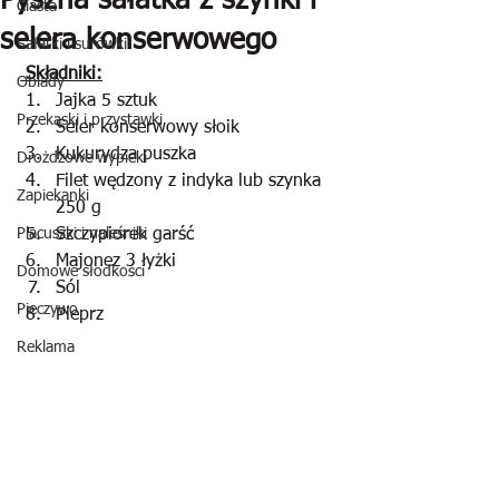
Pyszna sałatka z szynki i
Ciasta
selera konserwowego
Sałatki i surówki
 Składniki:
Obiady
Jajka 5 sztuk
Przekąski i przystawki
Seler konserwowy słoik 
Kukurydza puszka
Drożdżowe wypieki
Filet wędzony z indyka lub szynka 
Zapiekanki
250 g
Placuszki i naleśniki
Szczypiorek garść 
Majonez 3 łyżki
Domowe słodkości
Sól
Pieczywo
Pieprz
Reklama