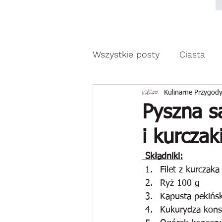
Moda, styl, ubrania i pr
Moda, styl, ubrania i promocje dla Ci
Wszystkie posty
Ciasta
Drożdżowe wypieki
Z
Kulinarne Przygody
Pyszna s
i kurcza
Reklama
 Składniki:
Filet z kurczak
Ryż 100 g
Kapusta pekińs
Kukurydza kon