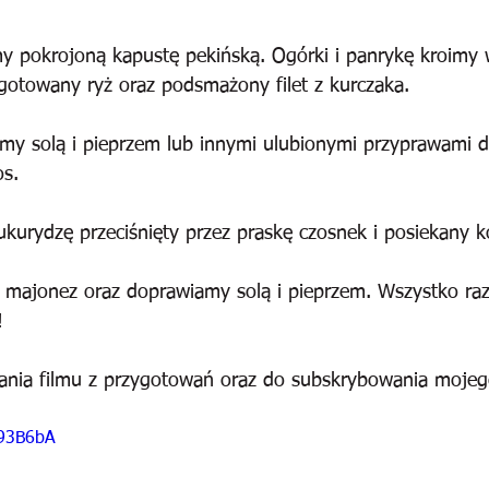
y pokrojoną kapustę pekińską. Ogórki i panrykę kroimy 
otowany ryż oraz podsmażony filet z kurczaka. 
my solą i pieprzem lub innymi ulubionymi przyprawami d
os.
kurydzę przeciśnięty przez praskę czosnek i posiekany k
 majonez oraz doprawiamy solą i pieprzem. Wszystko ra
!
ania filmu z przygotowań oraz do subskrybowania mojeg
i93B6bA