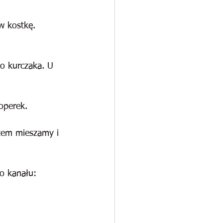
w kostkę. 
o kurczaka. U 
operek.
zem mieszamy i 
o kanału: