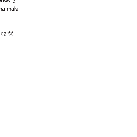
wowy 5
na mała
i
 garść