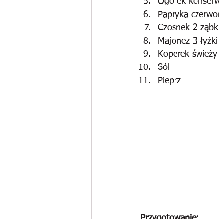
Ogórek konser
Papryka czerwo
Czosnek 2 ząbk
Majonez 3 łyżki
Koperek świeży
Sól
Pieprz
Przygotowanie: 