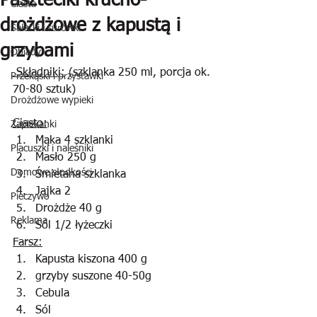
Paszteciki krucho-
Ciasta
drożdżowe z kapustą i
Sałatki i surówki
grzybami
Obiady
 Składniki:
 (szklanka 250 ml, porcja ok. 
Przekąski i przystawki
70-80 sztuk)
Drożdżowe wypieki
Ciasto:
Zapiekanki
Mąka 4 szklanki
Placuszki i naleśniki
Masło 250 g
Domowe słodkości
Śmietana szklanka
Jajka 2
Pieczywo
Drożdże 40 g
Reklama
Sól 1/2 łyżeczki
Farsz:
Kapusta kiszona 400 g
grzyby suszone 40-50g
Cebula
Sól