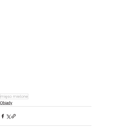
mięso mielone
Obiady