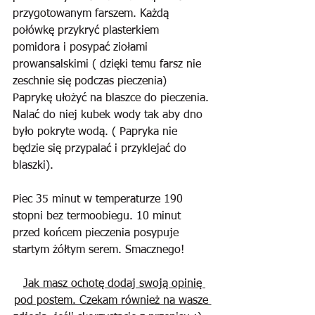
przygotowanym farszem. Każdą 
połówkę przykryć plasterkiem 
pomidora i posypać ziołami 
prowansalskimi ( dzięki temu farsz nie 
zeschnie się podczas pieczenia) 
Paprykę ułożyć na blaszce do pieczenia. 
Nalać do niej kubek wody tak aby dno 
było pokryte wodą. ( Papryka nie 
będzie się przypalać i przyklejać do 
blaszki). 
Piec 35 minut w temperaturze 190 
stopni bez termoobiegu. 10 minut 
przed końcem pieczenia posypuje 
startym żółtym serem. Smacznego!
Jak masz ochotę dodaj swoją opinię 
pod postem. Czekam również na wasze 