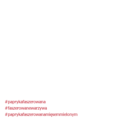
#paprykafaszerowana
#faszerowanewarzywa
#paprykafaszerowanamięsemmielonym