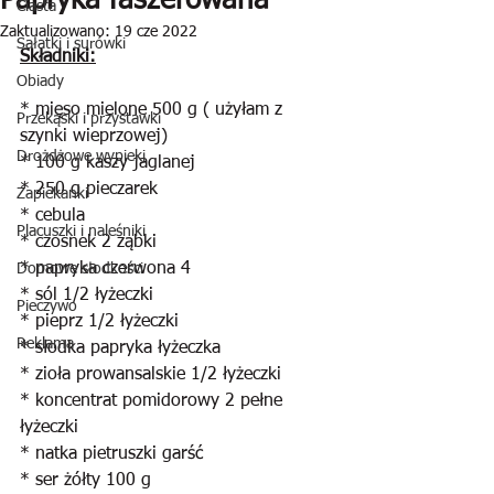
Papryka faszerowana
Ciasta
Zaktualizowano:
19 cze 2022
Sałatki i surówki
Składniki:
Obiady
* mięso mielone 500 g ( użyłam z 
Przekąski i przystawki
szynki wieprzowej)
Drożdżowe wypieki
* 100 g kaszy jaglanej
* 250 g pieczarek
Zapiekanki
* cebula
Placuszki i naleśniki
* czosnek 2 ząbki
* papryka czerwona 4
Domowe słodkości
* sól 1/2 łyżeczki
Pieczywo
* pieprz 1/2 łyżeczki
Reklama
* słodka papryka łyżeczka
* zioła prowansalskie 1/2 łyżeczki
* koncentrat pomidorowy 2 pełne 
łyżeczki
* natka pietruszki garść
* ser żółty 100 g