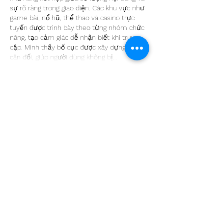
sự rõ ràng trong giao diện. Các khu vực như 
game bài, nổ hũ, thể thao và casino trực 
tuyến được trình bày theo từng nhóm chức 
năng, tạo cảm giác dễ nhận biết khi truy 
cập. Mình thấy bố cục được xây dựng khá 
cân đối, giúp người dùng không bị…
Pokaż więcej
Polub
Odpowiedz
blogcommentsieuviet
2 dni temu
Khi xem xét cách một nền tảng giải trí trực 
tuyến phát triển trải nghiệm người dùng, 
mình đánh giá 
mb66
 có điểm nổi bật ở sự 
cân đối trong bố cục. Những nội dung như 
slot game, xổ số, thể thao và casino được 
phân loại rõ ràng, tạo cảm giác dễ tiếp cận 
ngay từ lần đầu sử dụng. Mình thấy giao 
diện được trình bày hợp lý, các khu vực 