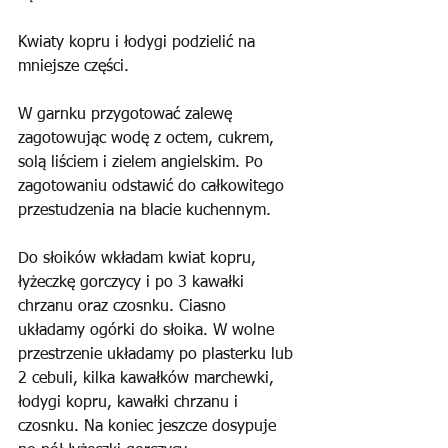
Kwiaty kopru i łodygi podzielić na 
mniejsze części.
W garnku przygotować zalewę 
zagotowując wodę z octem, cukrem, 
solą liściem i zielem angielskim. Po 
zagotowaniu odstawić do całkowitego 
przestudzenia na blacie kuchennym. 
Do słoików wkładam kwiat kopru, 
łyżeczkę gorczycy i po 3 kawałki 
chrzanu oraz czosnku. Ciasno 
układamy ogórki do słoika. W wolne 
przestrzenie układamy po plasterku lub 
2 cebuli, kilka kawałków marchewki, 
łodygi kopru, kawałki chrzanu i 
czosnku. Na koniec jeszcze dosypuje 