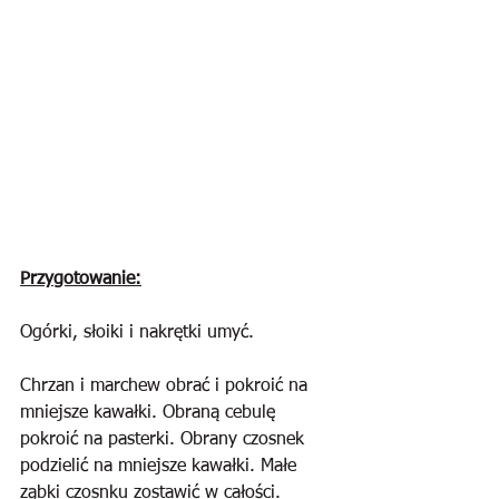
Przygotowanie:
Ogórki, słoiki i nakrętki umyć.
Chrzan i marchew obrać i pokroić na 
mniejsze kawałki. Obraną cebulę 
pokroić na pasterki. Obrany czosnek 
podzielić na mniejsze kawałki. Małe 
ząbki czosnku zostawić w całości.