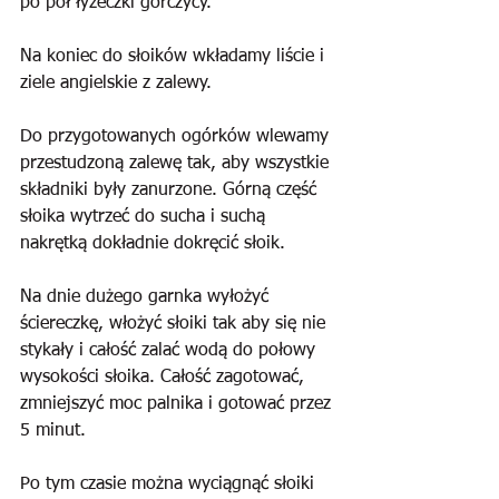
po pół łyżeczki gorczycy. 
Na koniec do słoików wkładamy liście i 
ziele angielskie z zalewy.
Do przygotowanych ogórków wlewamy 
przestudzoną zalewę tak, aby wszystkie 
składniki były zanurzone. Górną część 
słoika wytrzeć do sucha i suchą 
nakrętką dokładnie dokręcić słoik.
Na dnie dużego garnka wyłożyć 
ściereczkę, włożyć słoiki tak aby się nie 
stykały i całość zalać wodą do połowy 
wysokości słoika. Całość zagotować, 
zmniejszyć moc palnika i gotować przez 
5 minut. 
Po tym czasie można wyciągnąć słoiki 