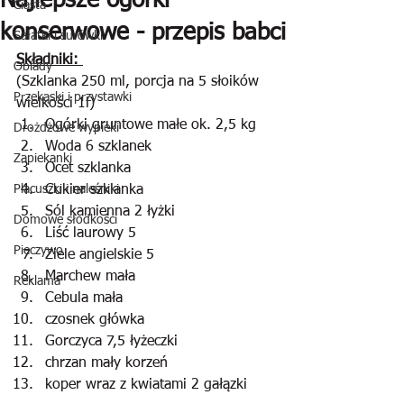
Najlepsze ogórki
Ciasta
konserwowe - przepis babci
Sałatki i surówki
Składniki: 
Obiady
(Szklanka 250 ml, porcja na 5 słoików 
Przekąski i przystawki
wielkości 1l)
Ogórki gruntowe małe ok. 2,5 kg
Drożdżowe wypieki
Woda 6 szklanek
Zapiekanki
Ocet szklanka
Placuszki i naleśniki
Cukier szklanka
Sól kamienna 2 łyżki
Domowe słodkości
Liść laurowy 5
Pieczywo
Ziele angielskie 5
Marchew mała
Reklama
Cebula mała
czosnek główka
Gorczyca 7,5 łyżeczki
chrzan mały korzeń
koper wraz z kwiatami 2 gałązki