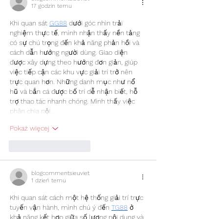
17 godzin temu
Khi quan sát 
GG88
 dưới góc nhìn trải 
nghiệm thực tế, mình nhận thấy nền tảng 
có sự chú trọng đến khả năng phản hồi và 
cách dẫn hướng người dùng. Giao diện 
được xây dựng theo hướng đơn giản, giúp 
việc tiếp cận các khu vực giải trí trở nên 
trực quan hơn. Những danh mục như nổ 
hũ và bắn cá được bố trí dễ nhận biết, hỗ 
trợ thao tác nhanh chóng. Mình thấy việc 
phân chia nội…
Pokaż więcej
Polub
Odpowiedz
blogcommentsieuviet
1 dzień temu
Khi quan sát cách một hệ thống giải trí trực 
tuyến vận hành, mình chú ý đến 
TG88
 ở 
khả năng kết hợp giữa số lượng nội dung và 