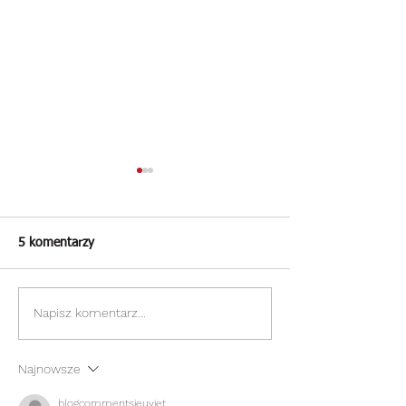
5 komentarzy
Napisz komentarz...
Ciasto drożdżowe z
Drobiowe siekane
owocami i kruszonką
kolorowymi papr
Najnowsze
blogcommentsieuviet