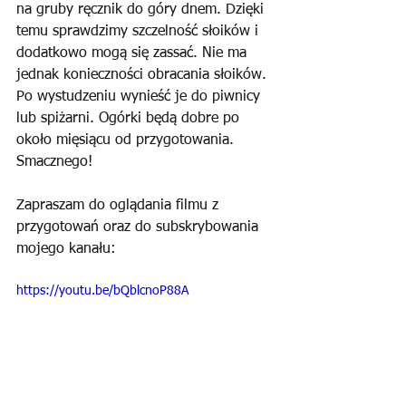
na gruby ręcznik do góry dnem. Dzięki 
temu sprawdzimy szczelność słoików i 
dodatkowo mogą się zassać. Nie ma 
jednak konieczności obracania słoików. 
Po wystudzeniu wynieść je do piwnicy 
lub spiżarni. Ogórki będą dobre po 
około mięsiącu od przygotowania. 
Smacznego!
Zapraszam do oglądania filmu z 
przygotowań oraz do subskrybowania 
mojego kanału:
https://youtu.be/bQblcnoP88A