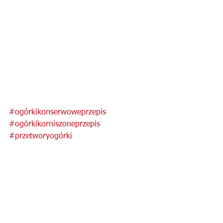
#ogórkikonserwoweprzepis
#ogórkikorniszoneprzepis
#przetworyogórki