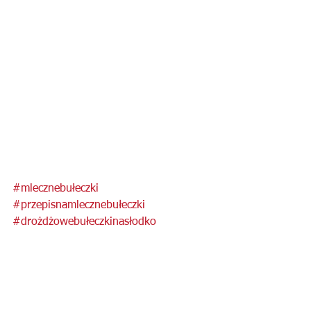
#mlecznebułeczki
#przepisnamlecznebułeczki
#drożdżowebułeczkinasłodko