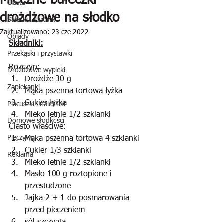
Mleczne bułeczki
Ciasta
drożdżowe na słodko
Sałatki i surówki
Zaktualizowano:
23 cze 2022
Obiady
Składniki:
Przekąski i przystawki
Rozczyn:
Drożdżowe wypieki
Drożdże 30 g
Zapiekanki
Mąka pszenna tortowa łyżka
Cukier łyżka
Placuszki i naleśniki
Mleko letnie 1/2 szklanki
Domowe słodkości
Ciasto właściwe:
Pieczywo
Mąka pszenna tortowa 4 szklanki
Cukier 1/3 szklanki
Reklama
Mleko letnie 1/2 szklanki
Masło 100 g roztopione i 
przestudzone
Jajka 2 + 1 do posmarowania 
przed pieczeniem