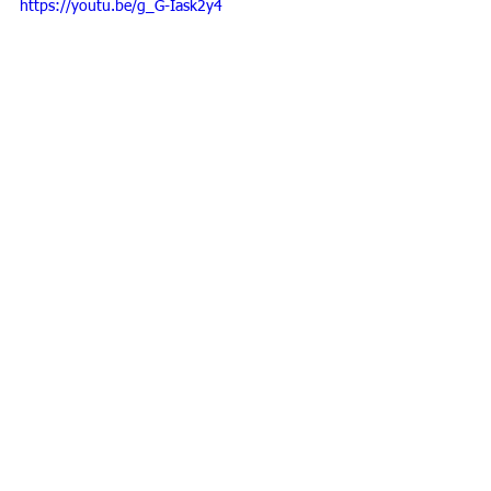
https://youtu.be/g_G-Iask2y4