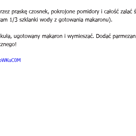
rzez praskę czosnek, pokrojone pomidory i całość zalać 
am 1/3 szklanki wody z gotowania makaronu).
okuła, ugotowany makaron i wymieszać. Dodać parmezan,
cznego!
YhbWKuC0M