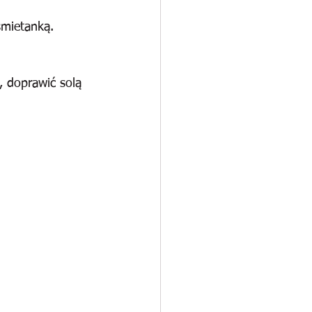
śmietanką. 
 doprawić solą 