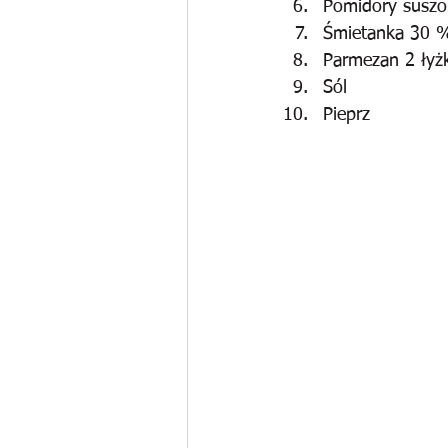
Pomidory suszo
Śmietanka 30 
Parmezan 2 łyżk
Sól
Pieprz