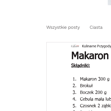
Moda, styl, ubrania i pr
Moda, styl, ubrania i promocje dla Ci
Wszystkie posty
Ciasta
Drożdżowe wypieki
Z
Kulinarne Przygody
Makaron 
Składniki:
Reklama
Makaron 300 g
Brokuł
Boczek 200 g
Cebula mała lu
Czosnek 2 ząbk