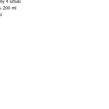
ny 4 sztuki
% 200 ml
i