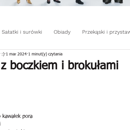
omocje dla Ciebie WEEKDAY.
ebie WEEKDAY.
Sałatki i surówki
Obiady
Przekąski i przysta
apiekanki
Placuszki i naleśniki
Domowe słodk
 :)
1 mar 2024
1 minut(y) czytania
z boczkiem i brokułami
b kawałek pora
i