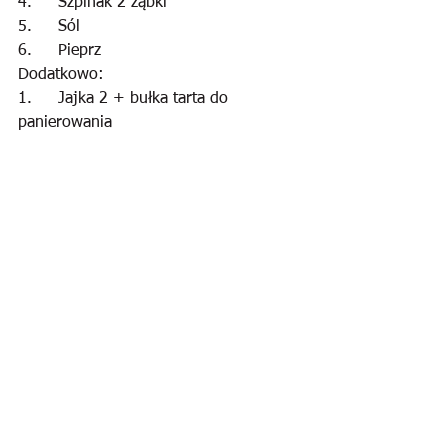
4.	Szpinak 2 ząbki
5.	Sól
6.	Pieprz
Dodatkowo:
1.	Jajka 2 + bułka tarta do 
panierowania