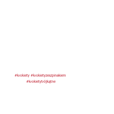
#krokiety
#krokietyzeszpinakiem
#krokietytrójkątne