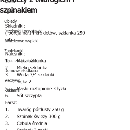
Krokiety z twarogiem i
Ciasta
szpinakiem
Sałatki i surówki
Obiady
Składniki:
Przekąski i przystawki
( porcja na 14 krokietów, szklanka 250 
ml)
Drożdżowe wypieki
Zapiekanki
Naleśniki:
Placuszki i naleśniki
1.	Mąka szklanka
2.	Mleko szklanka
Domowe słodkości
3.	Woda 3/4 szklanki
Pieczywo
4.	Jajka 2
5.	Masło roztopione 3 łyżki
Reklama
6.	Sól szczypta
Farsz:
1.	Twaróg półtłusty 250 g
2.	Szpinak świeży 300 g
3.	Cebula średnia