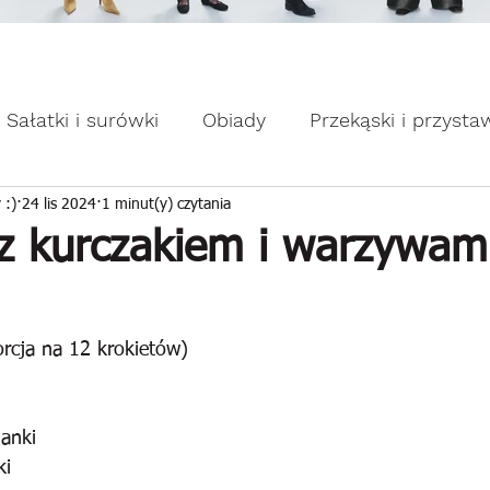
omocje dla Ciebie WEEKDAY.
ebie WEEKDAY.
Sałatki i surówki
Obiady
Przekąski i przysta
apiekanki
Placuszki i naleśniki
Domowe słodk
 :)
24 lis 2024
1 minut(y) czytania
 z kurczakiem i warzywam
orcja na 12 krokietów)
anki
ki