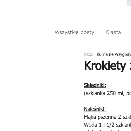
Moda, styl, ubrania i pr
Moda, styl, ubrania i promocje dla Ci
Wszystkie posty
Ciasta
Drożdżowe wypieki
Z
Kulinarne Przygody
Krokiety
Reklama
Składniki:
(szklanka 250 ml, p
Naleśniki:
Mąka pszenna 2 szkl
Woda 1 i 1/2 szklan