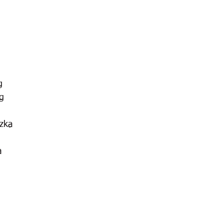
g
g
zka 
a