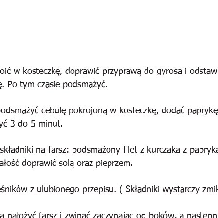
kroić w kosteczkę, doprawić przyprawą do gyrosa i odstaw
. Po tym czasie podsmażyć.
podsmażyć cebulę pokrojoną w kosteczkę, dodać paprykę
yć 3 do 5 minut.
kładniki na farsz: podsmażony filet z kurczaka z papryką
ałość doprawić solą oraz pieprzem.
śników z ulubionego przepisu. ( Składniki wystarczy zm
a nałożyć farsz i zwinąć zaczynając od boków, a następn