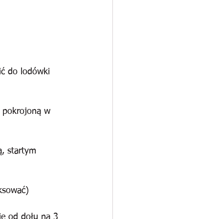
ić do lodówki 
 pokrojoną w 
, startym 
iksować)
ie od dołu na 3 