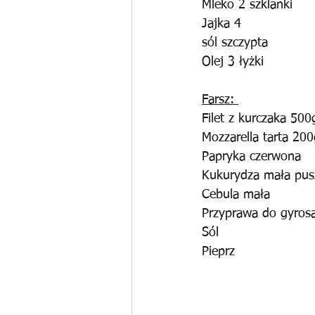
Mleko 2 szklanki
Jajka 4
sól szczypta
Olej 3 łyżki
Farsz: 
Filet z kurczaka 500
Mozzarella tarta 200
Papryka czerwona
Kukurydza mała pus
Cebula mała
Przyprawa do gyros
Sól
Pieprz