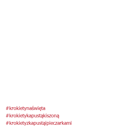
#krokietynaświęta
#krokietykapustąkiszoną
#krokietyzkapustąipieczarkami