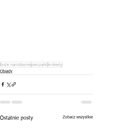
boże narodzenie
pieczarki
krokiety
Obiady
Zobacz wszystkie
Ostatnie posty