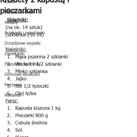
Krokiety z kapustą i
Ciasta
pieczarkami
Sałatki i surówki
 Składniki:
Obiady
(na ok. 14 sztuk)
Przekąski i przystawki
(szklanka 250 ml)
Drożdżowe wypieki
Naleśniki:
Zapiekanki
Mąka pszenna 2 szklanki
Placuszki i naleśniki
Woda 1 i 1/2 szklanki
Mleko szklanka
Domowe słodkości
Jajko
Pieczywo
Sól 1/2 łyżeczki
Olej łyżka
Reklama
Farsz:
Kapusta kiszona 1 kg
Pieczarki 800 g
Cebula średnia
Sól