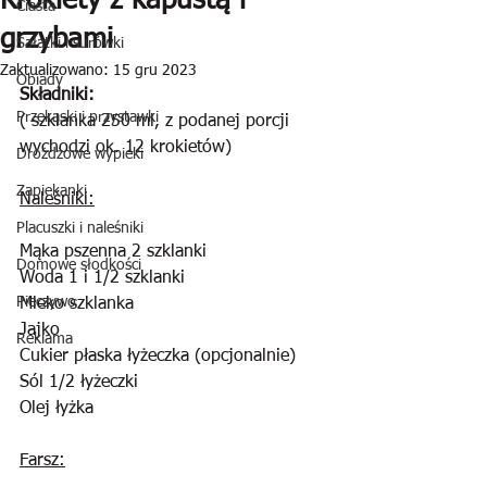
Krokiety z kapustą i
Ciasta
grzybami
Sałatki i surówki
Zaktualizowano:
15 gru 2023
Obiady
Składniki:
Przekąski i przystawki
( szklanka 250 ml, z podanej porcji 
wychodzi ok. 12 krokietów)
Drożdżowe wypieki
Zapiekanki
Naleśniki:
Placuszki i naleśniki
Mąka pszenna 2 szklanki
Domowe słodkości
Woda 1 i 1/2 szklanki
Pieczywo
Mleko szklanka
Jajko
Reklama
Cukier płaska łyżeczka (opcjonalnie)
Sól 1/2 łyżeczki
Olej łyżka
Farsz: