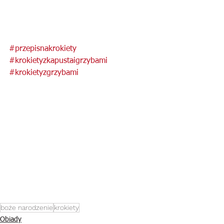
#przepisnakrokiety
#krokietyzkapustaigrzybami
#krokietyzgrzybami
boże narodzenie
krokiety
Obiady