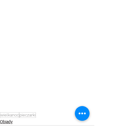
wielkanoc
pieczarki
Obiady