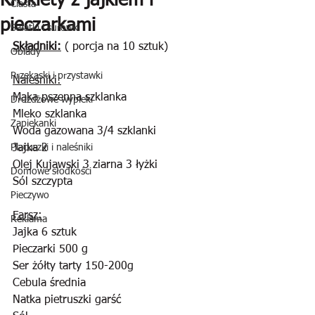
Krokiety z jajkiem i
Ciasta
pieczarkami
Sałatki i surówki
Składniki:
 ( porcja na 10 sztuk)
Obiady
Przekąski i przystawki
Naleśniki:
Mąka pszenna szklanka
Drożdżowe wypieki
Mleko szklanka
Zapiekanki
Woda gazowana 3/4 szklanki
Placuszki i naleśniki
Jajka 2
Olej Kujawski 3 ziarna 3 łyżki
Domowe słodkości
Sól szczypta
Pieczywo
Farsz:
Reklama
Jajka 6 sztuk
Pieczarki 500 g
Ser żółty tarty 150-200g
Cebula średnia
Natka pietruszki garść