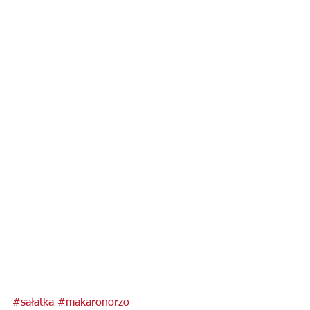
#sałatka
#makaronorzo