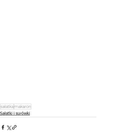
sałatka
makaron
Sałatki i surówki