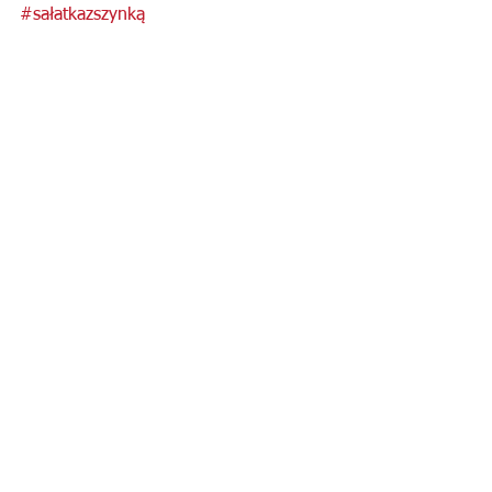
#sałatkazszynką