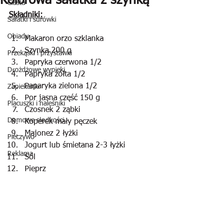
Kolorowa sałatka z szynką
Ciasta
Składniki:
Sałatki i surówki
Obiady
Makaron orzo szklanka 
Szynka 200 g
Przekąski i przystawki
Papryka czerwona 1/2
Drożdżowe wypieki
Papryka żółta 1/2
Paparyka zielona 1/2
Zapiekanki
Por jasna część 150 g
Placuszki i naleśniki
Czosnek 2 ząbki
Domowe słodkości
Koperek mały pęczek
Majonez 2 łyżki
Pieczywo
Jogurt lub śmietana 2-3 łyżki
Reklama
Sól
Pieprz