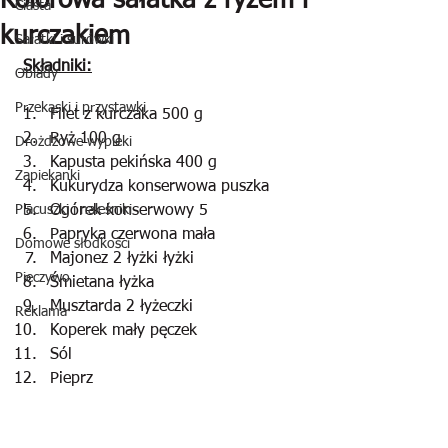
Kolorowa sałatka z ryżem i
Ciasta
kurczakiem
Sałatki i surówki
 Składniki:
Obiady
Przekąski i przystawki
Filet z kurczaka 500 g
Ryż 100 g
Drożdżowe wypieki
Kapusta pekińska 400 g
Zapiekanki
Kukurydza konserwowa puszka
Placuszki i naleśniki
Ogórek konserwowy 5
Papryka czerwona mała
Domowe słodkości
Majonez 2 łyżki łyżki
Pieczywo
Śmietana łyżka
Musztarda 2 łyżeczki
Reklama
Koperek mały pęczek
Sól
Pieprz