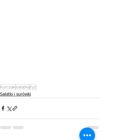
kurczak
sałatka
ryż
Sałatki i surówki