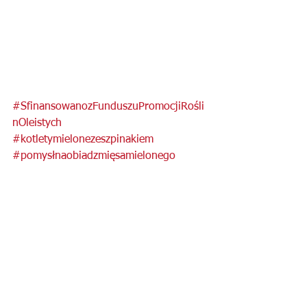
#SfinansowanozFunduszuPromocjiRośli
nOleistych
#kotletymielonezeszpinakiem
#pomysłnaobiadzmięsamielonego