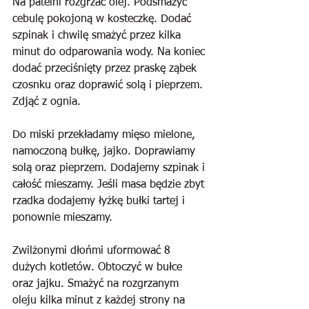
Na patelni rozgrzać olej. Podsmażyć 
cebulę pokojoną w kosteczkę. Dodać 
szpinak i chwilę smażyć przez kilka 
minut do odparowania wody. Na koniec 
dodać przeciśnięty przez praskę ząbek 
czosnku oraz doprawić solą i pieprzem. 
Zdjąć z ognia.
Do miski przekładamy mięso mielone, 
namoczoną bułkę, jajko. Doprawiamy 
solą oraz pieprzem. Dodajemy szpinak i 
całość mieszamy. Jeśli masa będzie zbyt 
rzadka dodajemy łyżkę bułki tartej i 
ponownie mieszamy. 
Zwilżonymi dłońmi uformować 8 
dużych kotletów. Obtoczyć w bułce 
oraz jajku. Smażyć na rozgrzanym 
oleju kilka minut z każdej strony na 