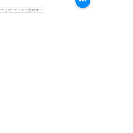
mięso mielone
szpinak
Obiady
Zobacz wszystkie
Ostatnie posty