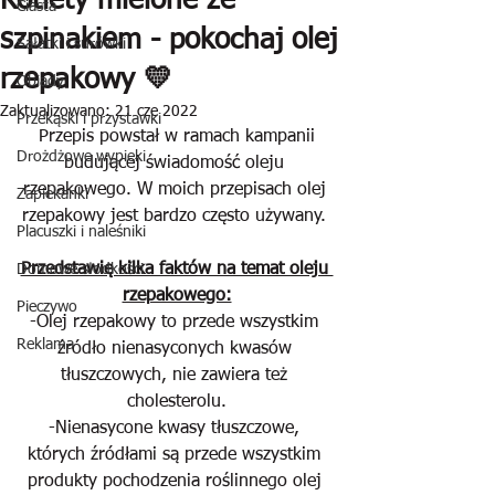
Kotlety mielone ze
Ciasta
szpinakiem - pokochaj olej
Sałatki i surówki
rzepakowy 💛
Obiady
Zaktualizowano:
21 cze 2022
Przekąski i przystawki
 Przepis powstał w ramach kampanii 
Drożdżowe wypieki
budującej świadomość oleju 
rzepakowego. W moich przepisach olej 
Zapiekanki
rzepakowy jest bardzo często używany. 
Placuszki i naleśniki
Przedstawię kilka faktów na temat oleju 
Domowe słodkości
rzepakowego:
Pieczywo
-Olej rzepakowy to przede wszystkim 
Reklama
źródło nienasyconych kwasów 
tłuszczowych, nie zawiera też 
cholesterolu.
-Nienasycone kwasy tłuszczowe, 
których źródłami są przede wszystkim 
produkty pochodzenia roślinnego olej 