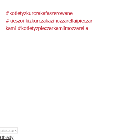
#kotletyzkurczakafaszerowane
#kieszonkizkurczakazmozzarellaipieczar
kami
#kotletyzpieczarkamiimozzarella
pieczarki
Obiady