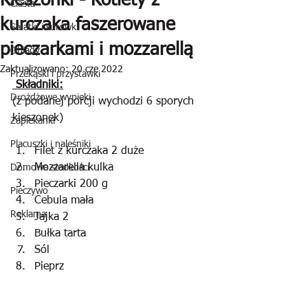
Kieszonki - Kotlety z
Ciasta
kurczaka faszerowane
Sałatki i surówki
pieczarkami i mozzarellą
Obiady
Zaktualizowano:
20 cze 2022
Przekąski i przystawki
 Składniki:
Drożdżowe wypieki
(z podanej porcji wychodzi 6 sporych 
kieszonek)
Zapiekanki
Placuszki i naleśniki
Filet z kurczaka 2 duże
Mozzarella kulka 
Domowe słodkości
Pieczarki 200 g
Pieczywo
Cebula mała
Reklama
Jajka 2
Bułka tarta
Sól
Pieprz