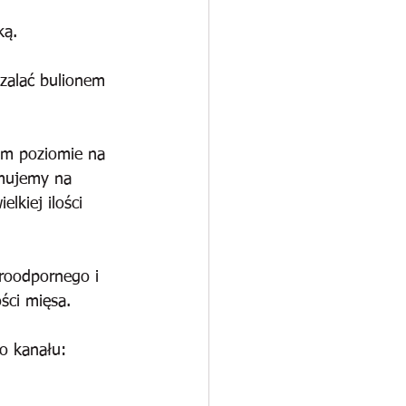
ką.
 zalać bulionem 
im poziomie na 
jmujemy na 
kiej ilości 
roodpornego i 
ści mięsa.
o kanału: