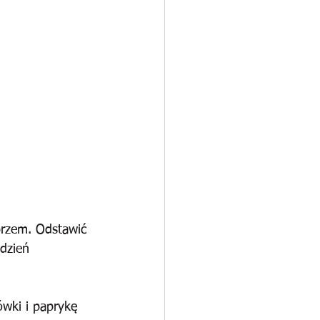
przem. Odstawić 
dzień 
ówki i paprykę 