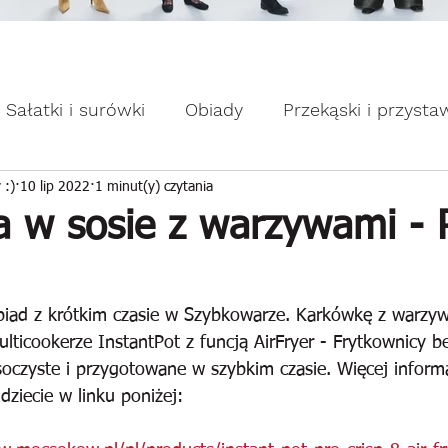
omocje dla Ciebie WEEKDAY.
ebie WEEKDAY.
Sałatki i surówki
Obiady
Przekąski i przysta
apiekanki
Placuszki i naleśniki
Domowe słodk
 :)
10 lip 2022
1 minut(y) czytania
 w sosie z warzywami - 
ticookerze InstantPot z funcją AirFryer - Frytkownicy be
soczyste i przygotowane w szybkim czasie. Więcej inform
dziecie w linku poniżej: