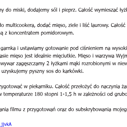
 do miski, dodajemy sól i pieprz. Całość wymieszać łyż
 multicookera, dodać mięso, ziele i liść laurowy. Całość
ną z koncentratem pomidorowym.
arnka i ustawiamy gotowanie pod ciśnieniem na wysok
asie mięso jest idealnie mięciutkie. Mięso i warzywa Wy
 wywar zagęszczamy 2 łyżkami mąki rozrobionymi w niewiel
 uzyskujemy pyszny sos do karkówki.
gotować w piekarniku. Całość przełożyć do naczynia ża
w temperaturze 180 stopni 1-1,5 h w zależności od grubo
ania filmu z przygotowań oraz do subskrybowania mojeg
_jjvkA