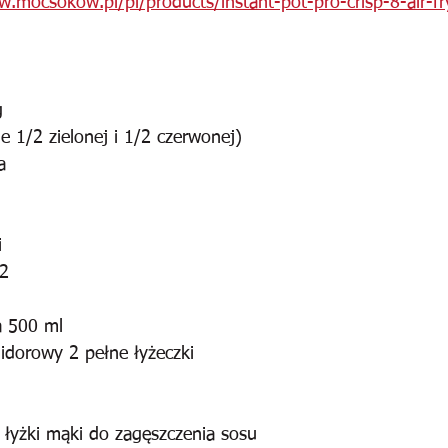
w.mocsokow.pl/pl/products/instant-pot-pro-crisp-8-air-f
g
e 1/2 zielonej i 1/2 czerwonej)
a
i
 2
a 500 ml
idorowy 2 pełne łyżeczki
 łyżki mąki do zagęszczenia sosu 