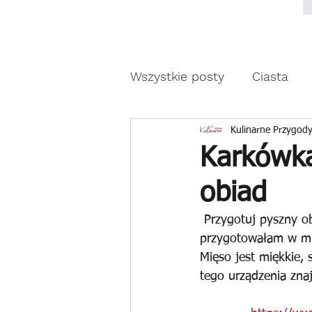
Moda, styl, ubrania i pr
Moda, styl, ubrania i promocje dla Ci
Wszystkie posty
Ciasta
Drożdżowe wypieki
Z
Kulinarne Przygody
Karkówka
obiad
Reklama
 Przygotuj pyszny obiad z krótkim czasie w Szybkowarze. Karkówkę z warzywami  
przygotowałam w mul
Mięso jest miękkie, 
tego urządzenia znaj