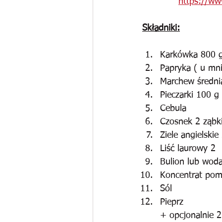
https://ww
Składniki:
Karkówka 800 
Papryka ( u mni
Marchew średni
Pieczarki 100 g
Cebula
Czosnek 2 ząbk
Ziele angielskie
Liść laurowy 2
Bulion lub wod
Koncentrat pom
Sól
Pieprz
+ opcjonalnie 2