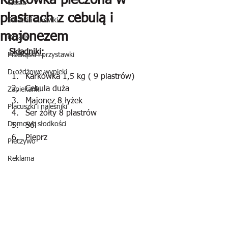
Karkówka pieczona w
Ciasta
plastrach z cebulą i
Sałatki i surówki
majonezem
Obiady
Składniki:
Przekąski i przystawki
Drożdżowe wypieki
Karkówka 1,5 kg ( 9 plastrów)
Cebula duża
Zapiekanki
Majonez 8 łyżek
Placuszki i naleśniki
Ser żółty 8 plastrów
Domowe słodkości
Sól
Pieprz
Pieczywo
Reklama