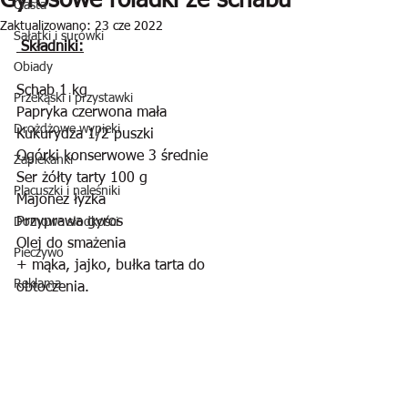
Gyrosowe roladki ze schabu
Ciasta
Zaktualizowano:
23 cze 2022
Sałatki i surówki
 Składniki:
Obiady
Schab 1 kg
Przekąski i przystawki
Papryka czerwona mała
Drożdżowe wypieki
Kukurydza 1/2 puszki
Ogórki konserwowe 3 średnie
Zapiekanki
Ser żółty tarty 100 g
Placuszki i naleśniki
Majonez łyżka
Przyprawa gyros
Domowe słodkości
Olej do smażenia
Pieczywo
+ mąka, jajko, bułka tarta do 
Reklama
obtoczenia.