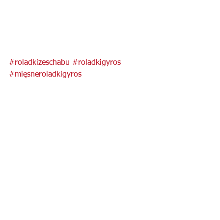
#roladkizeschabu
#roladkigyros
#mięsneroladkigyros