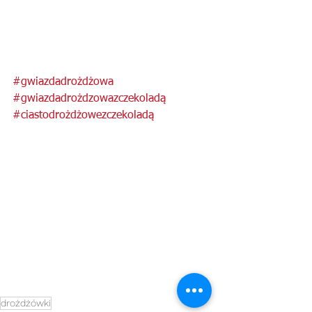
#gwiazdadrożdżowa
#gwiazdadrożdzowazczekoladą
#ciastodrożdżowezczekoladą
drożdżówki