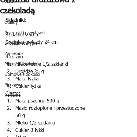
Gwiazda drożdżowa z
Ciasta
czekoladą
Sałatki i surówki
Składniki:
Obiady
Przekąski i przystawki
Szklanka 250 ml
Średnica gwiazdy 24 cm
Drożdżowe wypieki
Zapiekanki
Rozczyn:
Placuszki i naleśniki
Mleko letnie 1/2 szklanki
Drożdże 25 g
Domowe słodkości
Mąka łyżka
Pieczywo
Cukier łyżka
Ciasto:
Reklama
Mąka pszenna 500 g
Masło roztopione i przestudzone 
50 g
Mleko 1/2 szklanki
Cukier 3 łyżki