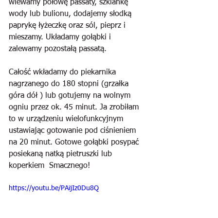
wlewamy połowę passaty, szklankę 
wody lub bulionu, dodajemy słodką 
paprykę łyżeczkę oraz sól, pieprz i 
mieszamy. Układamy gołąbki i 
zalewamy pozostałą passatą.
Całość wkładamy do piekarnika 
nagrzanego do 180 stopni (grzałka 
góra dół ) lub gotujemy na wolnym 
ogniu przez ok. 45 minut. Ja zrobiłam 
to w urządzeniu wielofunkcyjnym 
ustawiając gotowanie pod ciśnieniem 
na 20 minut. Gotowe gołąbki posypać 
posiekaną natką pietruszki lub 
koperkiem  Smacznego!
https://youtu.be/PAijIz0Du8Q