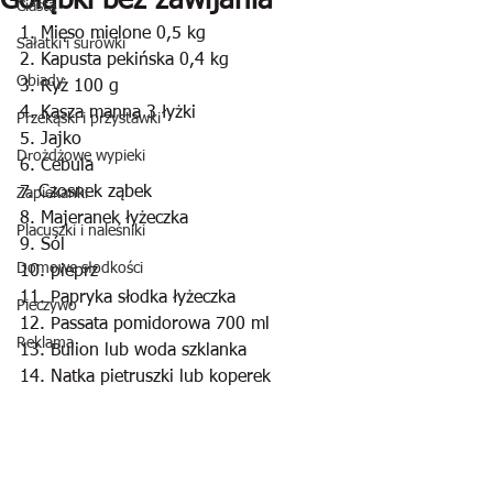
Gołąbki bez zawijania
Ciasta
1. Mięso mielone 0,5 kg
Sałatki i surówki
2. Kapusta pekińska 0,4 kg
Obiady
3. Ryż 100 g
4. Kasza manna 3 łyżki
Przekąski i przystawki
5. Jajko
Drożdżowe wypieki
6. Cebula
7. Czosnek ząbek
Zapiekanki
8. Majeranek łyżeczka
Placuszki i naleśniki
9. Sól
Domowe słodkości
10. pieprz
11. Papryka słodka łyżeczka
Pieczywo
12. Passata pomidorowa 700 ml
Reklama
13. Bulion lub woda szklanka
14. Natka pietruszki lub koperek