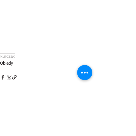
kurczak
Obiady
Zobacz wszystkie
Ostatnie posty