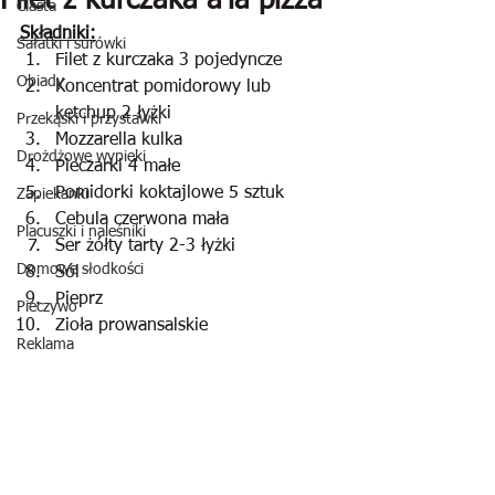
Filet z kurczaka a'la pizza
Ciasta
Składniki:
Sałatki i surówki
Filet z kurczaka 3 pojedyncze
Obiady
Koncentrat pomidorowy lub 
ketchup 2 łyżki
Przekąski i przystawki
Mozzarella kulka
Drożdżowe wypieki
Pieczarki 4 małe
Pomidorki koktajlowe 5 sztuk
Zapiekanki
Cebula czerwona mała
Placuszki i naleśniki
Ser żółty tarty 2-3 łyżki
Domowe słodkości
Sól
Pieprz
Pieczywo
Zioła prowansalskie
Reklama