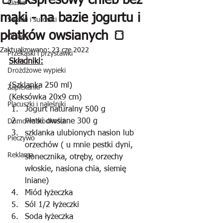
🍞 Ekspresowy chleb bez
Ciasta
mąki - na bazie jogurtu i
Sałatki i surówki
płatków owsianych 🍞
Obiady
Zaktualizowano:
23 cze 2022
Przekąski i przystawki
Składniki:
Drożdżowe wypieki
(Szklanka 250 ml)
Zapiekanki
(Keksówka 20x9 cm)
Placuszki i naleśniki
Jogurt naturalny 500 g
Płatki owsiane 300 g
Domowe słodkości
szklanka ulubionych nasion lub 
Pieczywo
orzechów ( u mnie pestki dyni, 
Reklama
słonecznika, otręby, orzechy 
włoskie, nasiona chia, siemię 
lniane)
Miód łyżeczka
Sól 1/2 łyżeczki
Soda łyżeczka