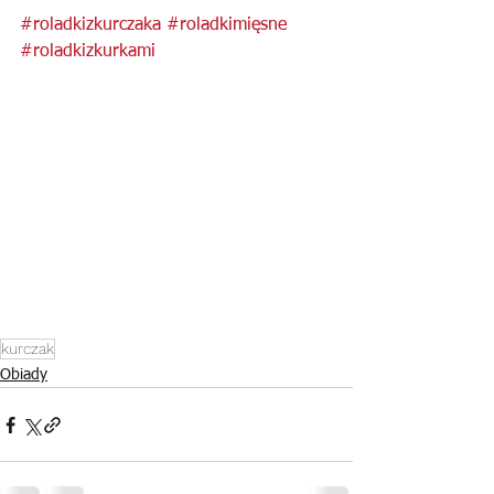
#roladkizkurczaka
#roladkimięsne
#roladkizkurkami
kurczak
Obiady