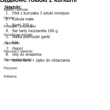
Drobiowe roladki z kurkami
Ciasta
Składniki:
Sałatki i surówki
Filet z kurczaka 3 sztuki mniejsze
Obiady
Cebula mała
Kurki 250 g
Przekąski i przystawki
Ser tarty mozzarella 100 g
Drożdżowe wypieki
Natka pietruszki garść
Sól
Zapiekanki
Pieprz
Placuszki i naleśniki
olej do smażenia
Domowe słodkości
Bułka tarta + jajko do obtaczania
Pieczywo
Reklama