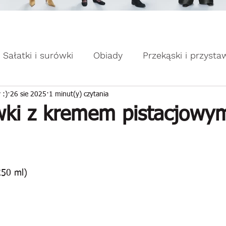
omocje dla Ciebie WEEKDAY.
ebie WEEKDAY.
Sałatki i surówki
Obiady
Przekąski i przysta
apiekanki
Placuszki i naleśniki
Domowe słodk
 :)
26 sie 2025
1 minut(y) czytania
ki z kremem pistacjowym
250 ml)