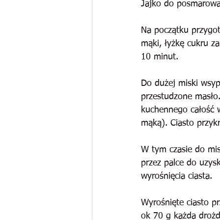
Jajko do posmarowa
Na początku przygot
mąki, łyżkę cukru z
10 minut.
Do dużej miski wsyp
przestudzone masło.
kuchennego całość w
mąką). Ciasto przyk
W tym czasie do misk
przez palce do uzys
wyrośnięcia ciasta.
Wyrośnięte ciasto pr
ok 70 g każda drożd