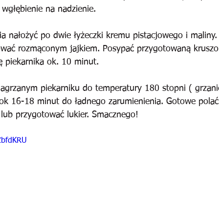
ć wgłębienie na nadzienie. 
a nałożyć po dwie łyżeczki kremu pistacjowego i maliny. 
wać rozmąconym jajkiem. Posypać przygotowaną kruszo
ę piekarnika ok. 10 minut.
agrzanym piekarniku do temperatury 180 stopni ( grzani
ok 16-18 minut do ładnego zarumienienia. Gotowe polać n
lub przygotować lukier. Smacznego!
nZbfdKRU