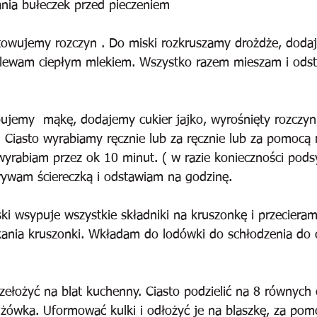
nia bułeczek przed pieczeniem
owujemy rozczyn . Do miski rozkruszamy drożdże, doda
alewam ciepłym mlekiem. Wszystko razem mieszam i ods
ujemy  mąkę, dodajemy cukier jajko, wyrośnięty rozczyn,
 Ciasto wyrabiamy ręcznie lub za ręcznie lub za pomocą 
yrabiam przez ok 10 minut. ( w razie konieczności pods
rywam ściereczką i odstawiam na godzinę.
i wsypuje wszystkie składniki na kruszonkę i przecieram
kania kruszonki. Wkładam do lodówki do schłodzenia do 
zełożyć na blat kuchenny. Ciasto podzielić na 8 równych 
żówka. Uformować kulki i odłożyć je na blaszkę, za pomo