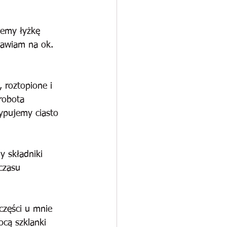
jemy łyżkę 
tawiam na ok. 
 roztopione i 
robota 
ypujemy ciasto 
y składniki 
czasu 
części u mnie 
cą szklanki 