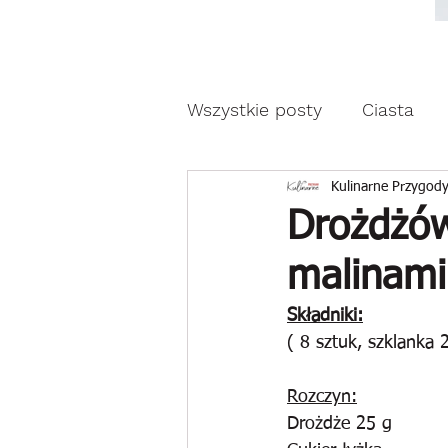
Moda, styl, ubrania i pr
Moda, styl, ubrania i promocje dla Ci
Wszystkie posty
Ciasta
Drożdżowe wypieki
Z
Kulinarne Przygody
Drożdżów
malinami
Reklama
Składniki:
( 8 sztuk, szklanka 
Rozczyn:
Drożdże 25 g