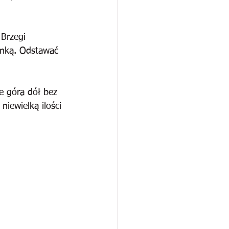
Brzegi 
nką. Odstawać 
e góra dół bez 
iewielką ilości 