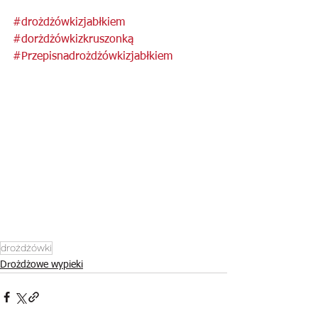
#drożdżówkizjabłkiem
#dorżdżówkizkruszonką
#Przepisnadrożdżówkizjabłkiem
drożdżówki
Drożdżowe wypieki