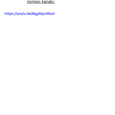
mojego kanału:
https://youtu.be/BqgASpv4KuU