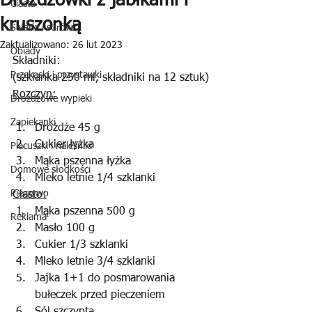
Drożdżówki z jabłkami i
Ciasta
kruszonką
Sałatki i surówki
Zaktualizowano:
26 lut 2023
Obiady
Składniki:
Przekąski i przystawki
(szklanka 250 ml, składniki na 12 sztuk)
Rozczyn:
Drożdżowe wypieki
Zapiekanki
Drożdże 45 g
Cukier łyżka
Placuszki i naleśniki
Mąka pszenna łyżka
Domowe słodkości
Mleko letnie 1/4 szklanki
Pieczywo
Ciasto:
Mąka pszenna 500 g
Reklama
Masło 100 g
Cukier 1/3 szklanki
Mleko letnie 3/4 szklanki
Jajka 1+1 do posmarowania 
bułeczek przed pieczeniem