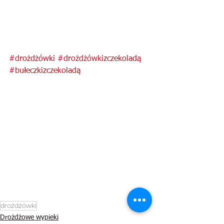
#drożdżówki
#drożdżówkizczekoladą
#bułeczkizczekoladą
drożdżówki
Drożdżowe wypieki