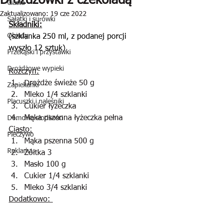
Drożdżówki z czekoladą
Ciasta
Zaktualizowano:
19 cze 2022
Sałatki i surówki
Składniki:
Obiady
(szklanka 250 ml, z podanej porcji 
wyszło 12 sztuk)
Przekąski i przystawki
Drożdżowe wypieki
Rozczyn:
Drożdże świeże 50 g
Zapiekanki
Mleko 1/4 szklanki
Placuszki i naleśniki
Cukier łyżeczka
Mąka pszenna łyżeczka pełna
Domowe słodkości
Ciasto:
Pieczywo
Mąka pszenna 500 g 
Reklama
Żółtka 3 
Masło 100 g
Cukier 1/4 szklanki
Mleko 3/4 szklanki
Dodatkowo: 